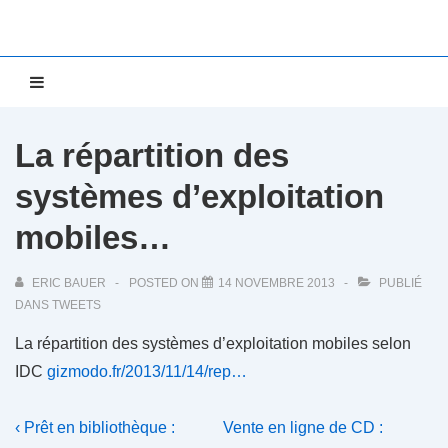
↓
passer
au
Main
MENU
contenu
Navigation
principal
La répartition des
systèmes d’exploitation
mobiles…
ERIC BAUER
POSTED ON
14 NOVEMBRE 2013
PUBLIÉ
DANS
TWEETS
La répartition des systèmes d’exploitation mobiles selon
IDC
gizmodo.fr/2013/11/14/rep…
Navigation
Previous
Next
‹ Prêt en bibliothèque :
Vente en ligne de CD :