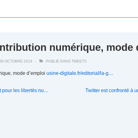
ntribution numérique, mode 
30 OCTOBRE 2014
PUBLIÉ DANS
TWEETS
rique, mode d’emploi
usine-digitale.fr/editorial/la-g…
Next
êt pour les libertés nu…
Twitter est confronté à 
Post
is