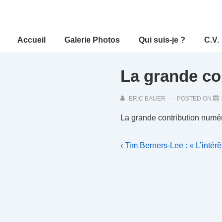
↓
passer
au
Main
Accueil
Galerie Photos
Qui suis-je ?
C.V.
contenu
Navigation
principal
La grande co
ERIC BAUER
POSTED ON
La grande contribution numé
Navigation
Previous
‹ Tim Berners-Lee : « L’intér
Post
de
is
l’article