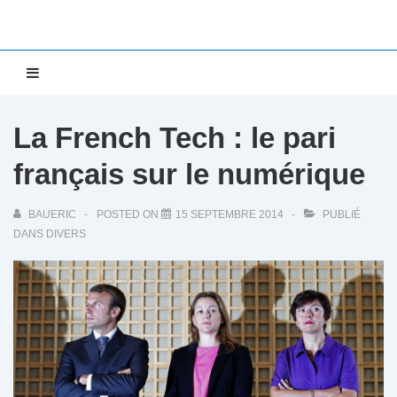
↓
passer
au
Main
MENU
contenu
Navigation
principal
La French Tech : le pari
français sur le numérique
BAUERIC
POSTED ON
15 SEPTEMBRE 2014
PUBLIÉ
DANS
DIVERS