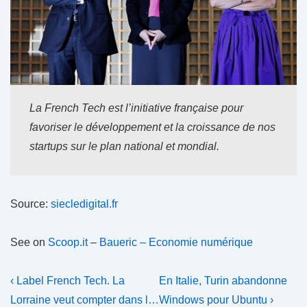
La French Tech est l’initiative française pour
favoriser le développement et la croissance de nos
startups sur le plan national et mondial.
Source:
siecledigital.fr
See on
Scoop.it
–
Baueric – Economie numérique
Navigation
Previous
Next
‹ Label French Tech. La
En Italie, Turin abandonne
Post
Post
de
Lorraine veut compter dans l…
Windows pour Ubuntu ›