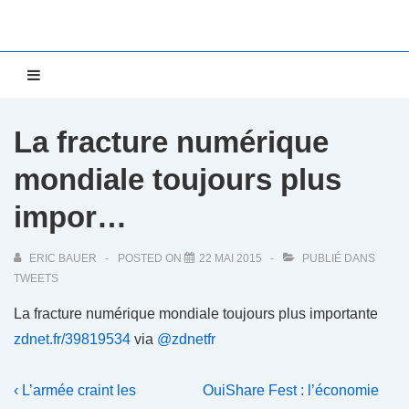
↓
passer
au
Main
MENU
contenu
Navigation
principal
La fracture numérique
mondiale toujours plus
impor…
ERIC BAUER
POSTED ON
22 MAI 2015
PUBLIÉ DANS
TWEETS
La fracture numérique mondiale toujours plus importante
zdnet.fr/39819534
via
@zdnetfr
Navigation
Previous
Next
‹ L’armée craint les
OuiShare Fest : l’économie