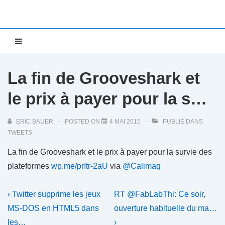
↓
passer
au
Main
MENU
contenu
Navigation
principal
La fin de Grooveshark et
le prix à payer pour la s…
ERIC BAUER
POSTED ON
4 MAI 2015
PUBLIÉ DANS
TWEETS
La fin de Grooveshark et le prix à payer pour la survie des
plateformes
wp.me/prItr-2aU
via
@Calimaq
Navigation
Previous
Next
‹ Twitter supprime les jeux
RT @FabLabThi: Ce soir,
Post
Post
de
MS-DOS en HTML5 dans
ouverture habituelle du ma…
is
is
les…
›