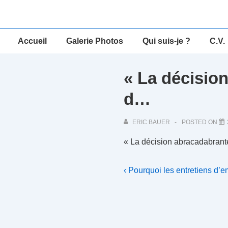
↓
passer
au
Main
Accueil
Galerie Photos
Qui suis-je ?
C.V.
contenu
Navigation
principal
« La décisio
d…
ERIC BAUER
POSTED ON
« La décision abracadabrant
Navigation
Previous
‹ Pourquoi les entretiens d’
Post
de
is
l’article