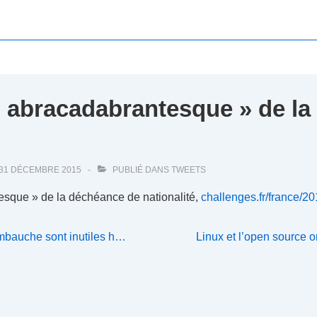
n abracadabrantesque » de l
31 DÉCEMBRE 2015
PUBLIÉ DANS
TWEETS
esque » de la déchéance de nationalité,
challenges.fr/france/
Next
embauche sont inutiles h…
Linux et l’open source o
Post
is