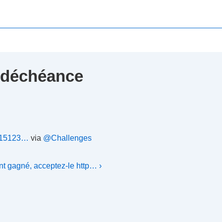
a déchéance
2015123…
via
@Challenges
nt gagné, acceptez-le http… ›