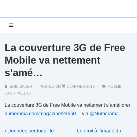
↓
passer
au
Main
MENU
contenu
Navigation
principal
La couverture 3G de Free
Mobile va nettement
s’amé…
ERIC BAUER
POSTED ON
2 JANVIER 2013
PUBLIÉ
DANS
TWEETS
La couverture 3G de Free Mobile va nettement s’améliorer
numerama.com/magazine/24650…
via
@Numerama
Navigation
Previous
Next
‹ Données perdues : le
Le droit à l’image du