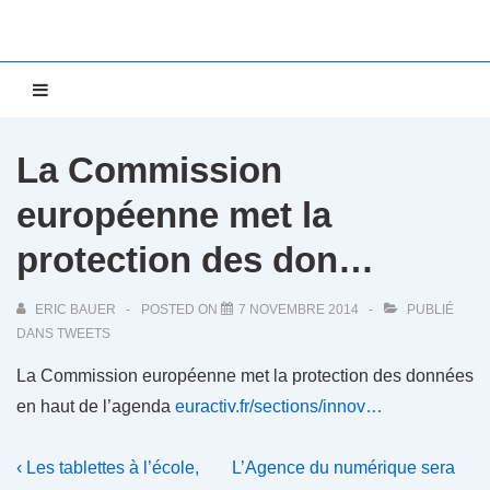
↓
passer
au
Main
MENU
contenu
Navigation
principal
La Commission
européenne met la
protection des don…
ERIC BAUER
POSTED ON
7 NOVEMBRE 2014
PUBLIÉ
DANS
TWEETS
La Commission européenne met la protection des données
en haut de l’agenda
euractiv.fr/sections/innov…
Navigation
Previous
Next
‹ Les tablettes à l’école,
L’Agence du numérique sera