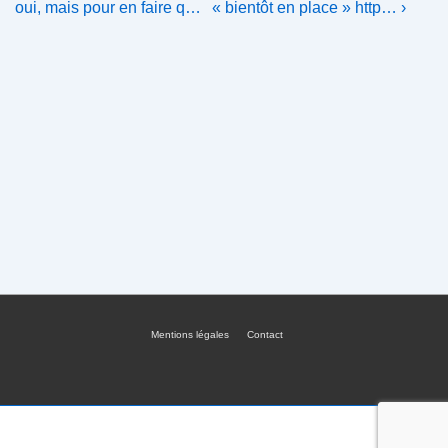
Post
Post
de
oui, mais pour en faire q…
« bientôt en place » http… ›
is
is
l’article
Mentions légales
Contact
Menu
du
bas
de