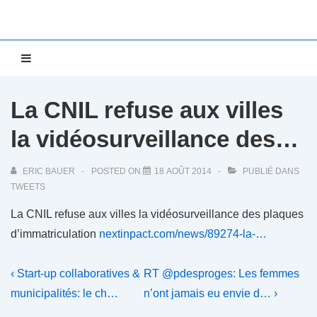
↓
passer
au
Main
MENU
contenu
Navigation
principal
La CNIL refuse aux villes
la vidéosurveillance des…
ERIC BAUER
POSTED ON
18 AOÛT 2014
PUBLIÉ DANS
TWEETS
La CNIL refuse aux villes la vidéosurveillance des plaques
d’immatriculation
nextinpact.com/news/89274-la-…
Navigation
Previous
Next
‹ Start-up collaboratives &
RT @pdesproges: Les femmes
Post
Post
de
municipalités: le ch…
n’ont jamais eu envie d… ›
is
is