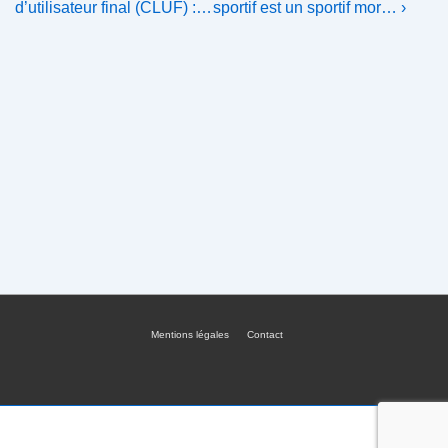
Post
Post
de
d’utilisateur final (CLUF) :…
sportif est un sportif mor… ›
is
is
l’article
Mentions légales
Contact
Menu
du
bas
de