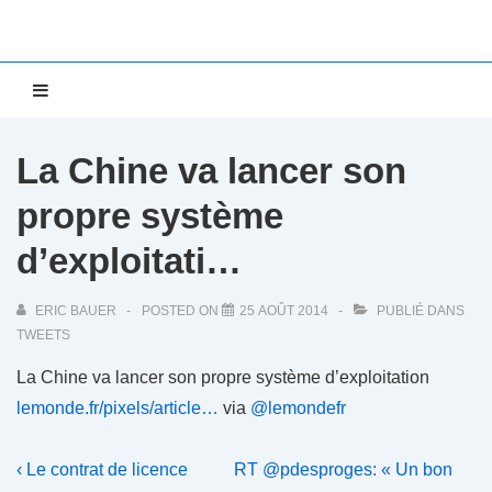
↓
passer
au
Main
MENU
contenu
Navigation
principal
La Chine va lancer son
propre système
d’exploitati…
ERIC BAUER
POSTED ON
25 AOÛT 2014
PUBLIÉ DANS
TWEETS
La Chine va lancer son propre système d’exploitation
lemonde.fr/pixels/article…
via
@lemondefr
Navigation
Previous
Next
‹ Le contrat de licence
RT @pdesproges: « Un bon