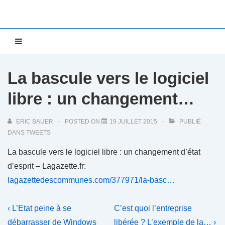
↓
passer
au
Main
MENU
contenu
Navigation
principal
La bascule vers le logiciel
libre : un changement…
ERIC BAUER
POSTED ON
19 JUILLET 2015
PUBLIÉ
DANS
TWEETS
La bascule vers le logiciel libre : un changement d’état
d’esprit – Lagazette.fr:
lagazettedescommunes.com/377971/la-basc…
Navigation
Previous
Next
‹ L’Etat peine à se
C’est quoi l’entreprise
Post
Post
débarrasser de Windows
libérée ? L’exemple de la… ›