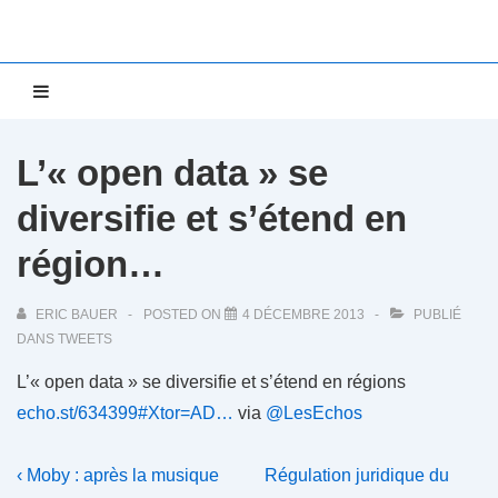
↓
passer
au
Main
MENU
contenu
Navigation
principal
L’« open data » se
diversifie et s’étend en
région…
ERIC BAUER
POSTED ON
4 DÉCEMBRE 2013
PUBLIÉ
DANS
TWEETS
L’« open data » se diversifie et s’étend en régions
echo.st/634399#Xtor=AD…
via
@LesEchos
Navigation
Previous
Next
‹ Moby : après la musique
Régulation juridique du