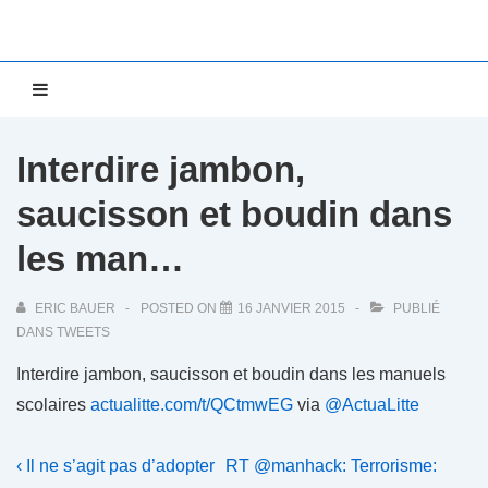
↓
passer
au
Main
MENU
contenu
Navigation
principal
Interdire jambon,
saucisson et boudin dans
les man…
ERIC BAUER
POSTED ON
16 JANVIER 2015
PUBLIÉ
DANS
TWEETS
Interdire jambon, saucisson et boudin dans les manuels
scolaires
actualitte.com/t/QCtmwEG
via
@ActuaLitte
Navigation
Previous
Next
‹ Il ne s’agit pas d’adopter
RT @manhack: Terrorisme: