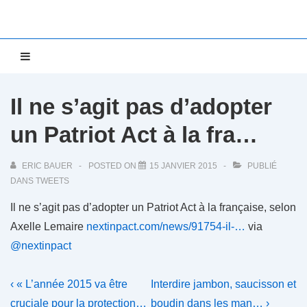
↓
passer
au
Main
MENU
contenu
Navigation
principal
Il ne s’agit pas d’adopter
un Patriot Act à la fra…
ERIC BAUER
POSTED ON
15 JANVIER 2015
PUBLIÉ
DANS
TWEETS
Il ne s’agit pas d’adopter un Patriot Act à la française, selon
Axelle Lemaire
nextinpact.com/news/91754-il-…
via
@nextinpact
Navigation
Previous
Next
‹ « L’année 2015 va être
Interdire jambon, saucisson et
Post
Post
cruciale pour la protection…
boudin dans les man… ›