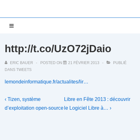
↓
passer
au
Main
MENU
contenu
Navigation
principal
http://t.co/UzO72jDaio
ERIC BAUER
POSTED ON
21 FÉVRIER 2013
PUBLIÉ
DANS
TWEETS
lemondeinformatique.fr/actualites/lir…
Navigation
Previous
Next
‹ Tizen, système
Libre en Fête 2013 : découvrir
Post
Post
de
d’exploitation open-source
le Logiciel Libre à… ›
is
is
l’article