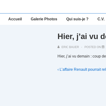
↓
passer
au
Main
Accueil
Galerie Photos
Qui suis-je ?
C.V.
contenu
Navigation
principal
Hier, j’ai vu
ERIC BAUER
POSTED ON
Hier, j’ai vu demain : coup d
Navigation
Previous
‹ L’affaire Renault pourrait 
Post
de
is
l’article