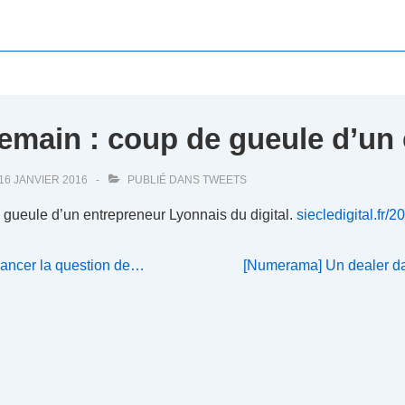
 demain : coup de gueule d’u
16 JANVIER 2016
PUBLIÉ DANS
TWEETS
e gueule d’un entrepreneur Lyonnais du digital.
siecledigital.fr/
Next
relancer la question de…
[Numerama] Un dealer dan
Post
is