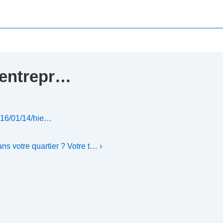
n entrepr…
2016/01/14/hie…
s votre quartier ? Votre t… ›