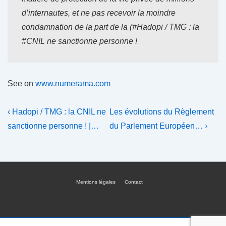
d’internautes, et ne pas recevoir la moindre
condamnation de la part de la (#Hadopi / TMG : la
#CNIL ne sanctionne personne !
See on
www.numerama.com
Navigation
Previous
Next
‹ Hadopi / TMG : la CNIL ne
Les évolutions du Règlement
Post
Post
de
sanctionne personne ! |…
du Parlement Européen… ›
is
is
l’article
Mentions légales
Contact
Menu
du
bas