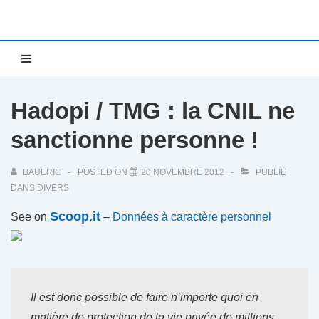
↓
passer
au
Main
MENU
contenu
Navigation
principal
Hadopi / TMG : la CNIL ne
sanctionne personne !
BAUERIC
POSTED ON
20 NOVEMBRE 2012
PUBLIÉ
DANS
DIVERS
Scoop.it
See on
–
Données à caractère personnel
Il est donc possible de faire n’importe quoi en
matière de protection de la vie privée de millions