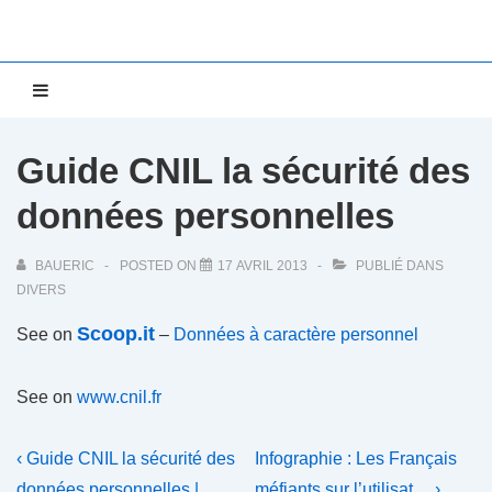
↓
passer
au
Main
MENU
contenu
Navigation
principal
Guide CNIL la sécurité des
données personnelles
BAUERIC
POSTED ON
17 AVRIL 2013
PUBLIÉ DANS
DIVERS
Scoop.it
See on
–
Données à caractère personnel
See on
www.cnil.fr
Navigation
Previous
Next
‹ Guide CNIL la sécurité des
Infographie : Les Français
Post
Post
données personnelles |…
méfiants sur l’utilisat… ›