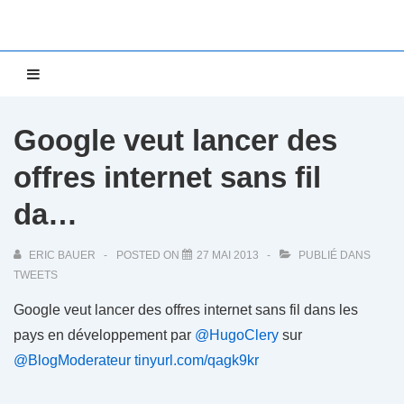
↓
passer
au
Main
MENU
contenu
Navigation
principal
Google veut lancer des
offres internet sans fil
da…
ERIC BAUER
POSTED ON
27 MAI 2013
PUBLIÉ DANS
TWEETS
Google veut lancer des offres internet sans fil dans les
pays en développement par
@HugoClery
sur
@BlogModerateur
tinyurl.com/qagk9kr