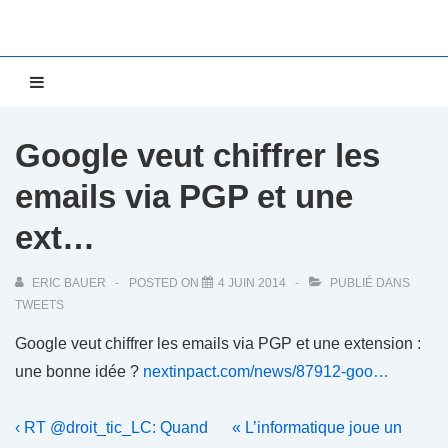
↓
passer
au
Main
MENU
contenu
Navigation
principal
Google veut chiffrer les
emails via PGP et une
ext…
ERIC BAUER
POSTED ON
4 JUIN 2014
PUBLIÉ DANS
TWEETS
Google veut chiffrer les emails via PGP et une extension :
une bonne idée ?
nextinpact.com/news/87912-goo…
Navigation
Previous
Next
‹ RT @droit_tic_LC: Quand
« L’informatique joue un