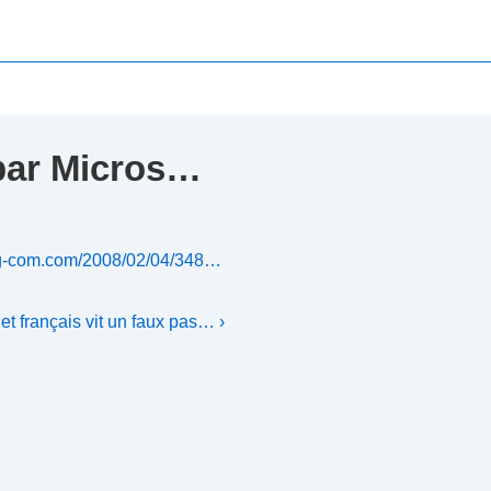
 par Micros…
g-com.com/2008/02/04/348…
net français vit un faux pas… ›