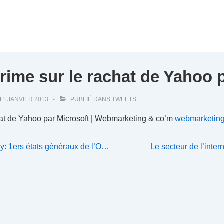
rime sur le rachat de Yahoo
11 JANVIER 2013
PUBLIÉ DANS
TWEETS
hat de Yahoo par Microsoft | Webmarketing & co’m
webmarketin
Next
 1ers états généraux de l’O…
Le secteur de l’inter
Post
is