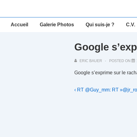
↓
passer
au
Main
Accueil
Galerie Photos
Qui suis-je ?
C.V.
contenu
Navigation
principal
Google s’exp
ERIC BAUER
POSTED ON
Google s’exprime sur le rac
Navigation
Previous
‹ RT @Guy_mm: RT »@jr_roy:
Post
de
is
l’article