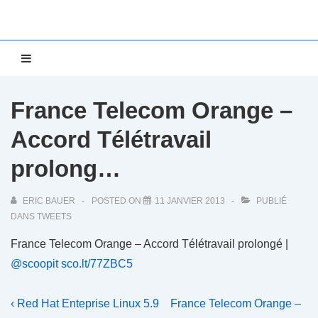
↓
passer
au
Main
MENU
contenu
Navigation
principal
France Telecom Orange –
Accord Télétravail
prolong…
ERIC BAUER
POSTED ON
11 JANVIER 2013
PUBLIÉ
DANS
TWEETS
France Telecom Orange – Accord Télétravail prolongé |
@scoopit
sco.lt/77ZBC5
Navigation
Previous
Next
‹ Red Hat Enteprise Linux 5.9
France Telecom Orange –