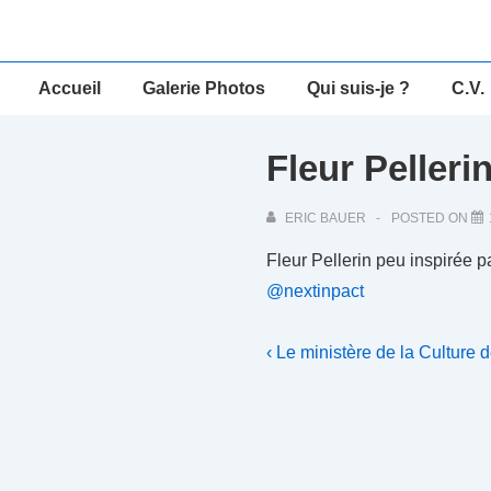
↓
passer
au
Main
Accueil
Galerie Photos
Qui suis-je ?
C.V.
contenu
Navigation
principal
Fleur Pelleri
ERIC BAUER
POSTED ON
Fleur Pellerin peu inspirée 
@nextinpact
Navigation
Previous
‹ Le ministère de la Culture 
Post
de
is
l’article