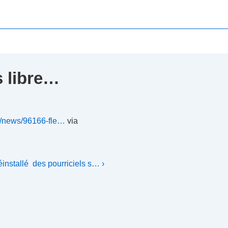
s libre…
m/news/96166-fle…
via
nstallé des pourriciels s… ›