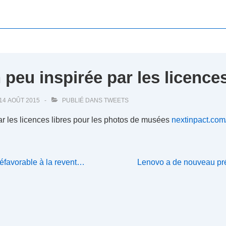
n peu inspirée par les licence
14 AOÛT 2015
PUBLIÉ DANS
TWEETS
par les licences libres pour les photos de musées
nextinpact.co
Next
défavorable à la revent…
Lenovo a de nouveau préi
Post
is