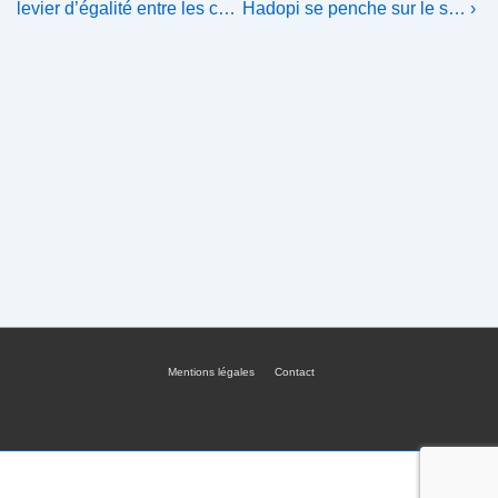
Post
Post
de
levier d’égalité entre les c…
Hadopi se penche sur le s… ›
is
is
l’article
Mentions légales
Contact
Menu
du
bas
de