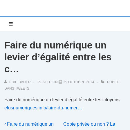
↓
passer
au
Main
MENU
contenu
Navigation
principal
Faire du numérique un
levier d’égalité entre les
c…
ERIC BAUER
POSTED ON
29 OCTOBRE 2014
PUBLIÉ
DANS
TWEETS
Faire du numérique un levier d’égalité entre les citoyens
elusnumeriques.info/faire-du-numer…
Navigation
Previous
Next
‹ Faire du numérique un
Copie privée ou non ? La