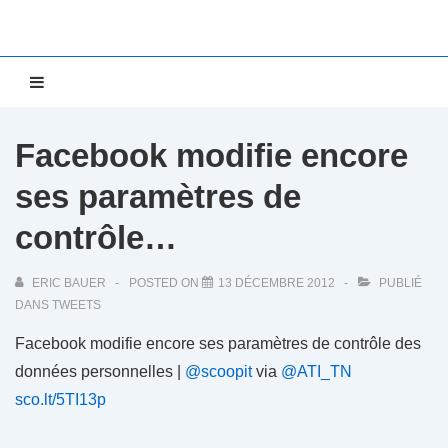
↓
passer
au
Main
MENU
contenu
Navigation
principal
Facebook modifie encore
ses paramètres de
contrôle…
ERIC BAUER
POSTED ON
13 DÉCEMBRE 2012
PUBLIÉ
DANS
TWEETS
Facebook modifie encore ses paramètres de contrôle des
données personnelles |
@scoopit
via
@ATI_TN
sco.lt/5TI13p