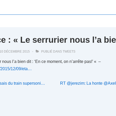
e : « Le serrurier nous l’a bi
10 DÉCEMBRE 2015
PUBLIÉ DANS
TWEETS
r nous l’a bien dit : ‘En ce moment, on n’arrête pas!’ « –
r/2015/12/09/eta…
Next
ssais du train supersoni…
RT @jerezim: La honte @Axel
Post
is