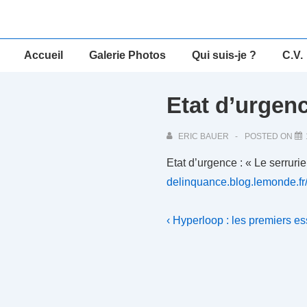
↓
passer
au
Main
Accueil
Galerie Photos
Qui suis-je ?
C.V.
contenu
Navigation
principal
Etat d’urgenc
ERIC BAUER
POSTED ON
Etat d’urgence : « Le serrurie
delinquance.blog.lemonde.f
Navigation
Previous
‹ Hyperloop : les premiers e
Post
de
is
l’article