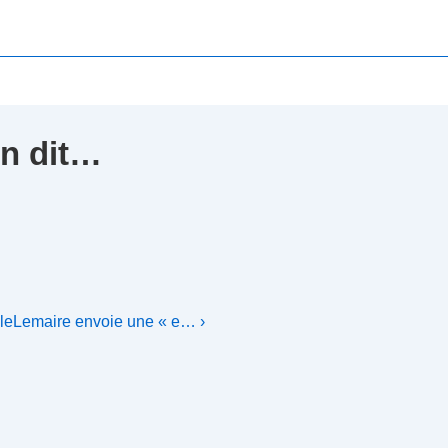
en dit…
leLemaire envoie une « e… ›