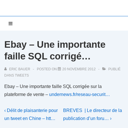
↓
passer
au
Main
MENU
contenu
Navigation
principal
Ebay – Une importante
faille SQL corrigé…
ERIC BAUER
POSTED ON
20 NOVEMBRE 2012
PUBLIÉ
DANS
TWEETS
Ebay – Une importante faille SQL corrigée sur la
plateforme de vente –
undernews.fr/reseau-securit…
Navigation
Previous
Next
‹ Délit de plaisanterie pour
BREVES | Le directeur de la
Post
Post
de
un tweet en Chine – htt…
publication d’un foru… ›
is
is