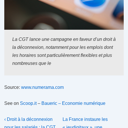
La CGT lance une campagne en faveur d’un droit à
la déconnexion, notamment pour les emplois dont
les horaires sont particulièrement flexibles et plus
nombreuses que le
Source:
www.numerama.com
See on
Scoop.it
–
Baueric – Economie numérique
Navigation
Previous
Next
‹ Droit à la déconnexion
La France instaure les
Post
Post
pour les salariés : la CGT…
« jeudigitaux », une