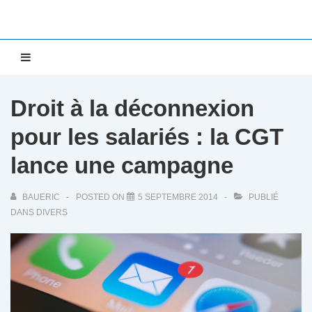
↓
passer
au
Main
MENU
contenu
Navigation
principal
Droit à la déconnexion
pour les salariés : la CGT
lance une campagne
BAUERIC
POSTED ON
5 SEPTEMBRE 2014
PUBLIÉ
DANS
DIVERS