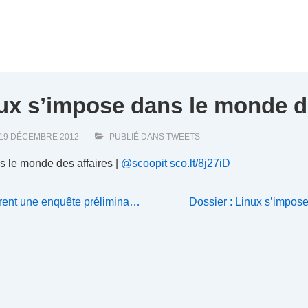
nux s’impose dans le monde d
19 DÉCEMBRE 2012
PUBLIÉ DANS
TWEETS
s le monde des affaires |
@scoopit
sco.lt/8j27iD
Next
rent une enquête prélimina…
Dossier : Linux s’impose
Post
is