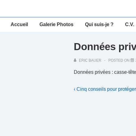
↓
passer
au
Main
Accueil
Galerie Photos
Qui suis-je ?
C.V.
contenu
Navigation
principal
Données priv
ERIC BAUER
POSTED ON
Données privées : casse-tête
Navigation
Previous
‹ Cinq conseils pour protég
Post
de
is
l’article