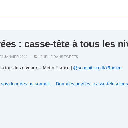
ées : casse-tête à tous les n
28 JANVIER 2013
PUBLIÉ DANS
TWEETS
 à tous les niveaux – Metro France |
@scoopit
sco.lt/79umen
Next
er vos données personnell…
Données privées : casse-tête à tous
Post
is