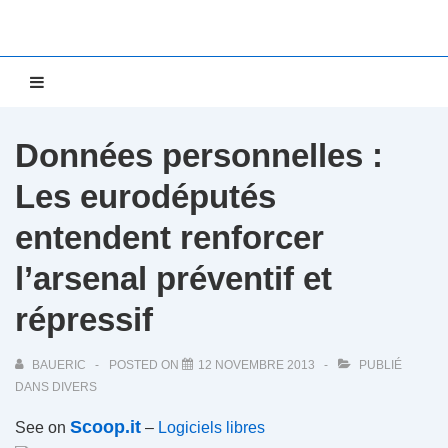
↓
passer
au
Main
MENU
contenu
Navigation
principal
Données personnelles :
Les eurodéputés
entendent renforcer
l’arsenal préventif et
répressif
BAUERIC
POSTED ON
12 NOVEMBRE 2013
PUBLIÉ
DANS
DIVERS
Scoop.it
See on
–
Logiciels libres