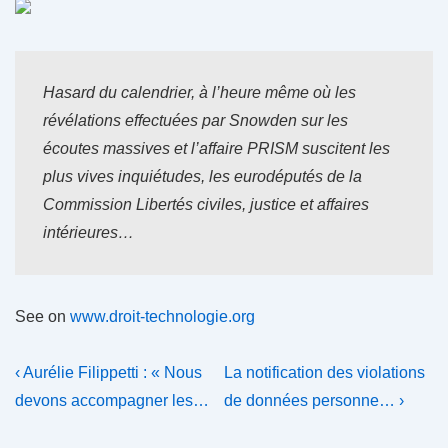
Hasard du calendrier, à l’heure même où les
révélations effectuées par Snowden sur les
écoutes massives et l’affaire PRISM suscitent les
plus vives inquiétudes, les eurodéputés de la
Commission Libertés civiles, justice et affaires
intérieures…
See on
www.droit-technologie.org
Navigation
Previous
Next
‹ Aurélie Filippetti : « Nous
La notification des violations
Post
Post
de
devons accompagner les…
de données personne… ›
is
is
l’article