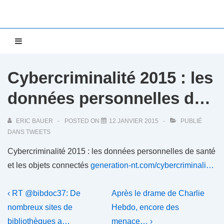
↓
passer
au
Main
MENU
contenu
Navigation
principal
Cybercriminalité 2015 : les
données personnelles d…
ERIC BAUER
POSTED ON
12 JANVIER 2015
PUBLIÉ
DANS
TWEETS
Cybercriminalité 2015 : les données personnelles de santé
et les objets connectés
generation-nt.com/cybercriminali…
Navigation
Previous
Next
‹ RT @bibdoc37: De
Après le drame de Charlie
Post
Post
de
nombreux sites de
Hebdo, encore des
is
is
bibliothèques a…
menace… ›