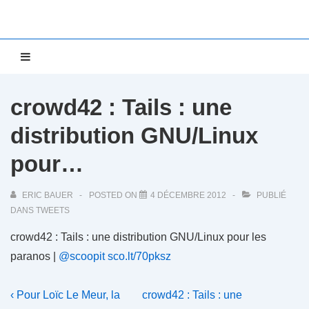
↓
passer
au
Main
MENU
contenu
Navigation
principal
crowd42 : Tails : une
distribution GNU/Linux
pour…
ERIC BAUER
POSTED ON
4 DÉCEMBRE 2012
PUBLIÉ
DANS
TWEETS
crowd42 : Tails : une distribution GNU/Linux pour les
paranos |
@scoopit
sco.lt/70pksz
Navigation
Previous
Next
‹ Pour Loïc Le Meur, la
crowd42 : Tails : une