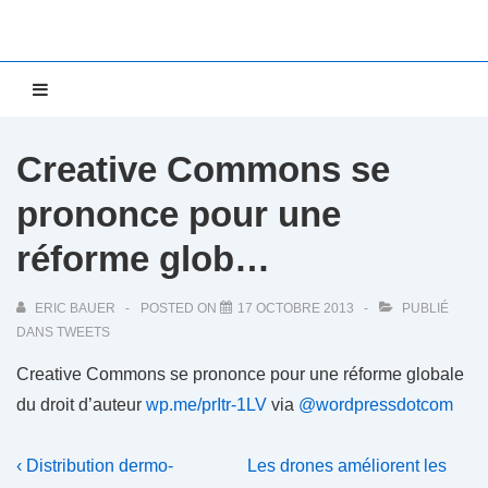
↓
passer
au
Main
MENU
contenu
Navigation
principal
Creative Commons se
prononce pour une
réforme glob…
ERIC BAUER
POSTED ON
17 OCTOBRE 2013
PUBLIÉ
DANS
TWEETS
Creative Commons se prononce pour une réforme globale
du droit d’auteur
wp.me/prItr-1LV
via
@wordpressdotcom
Navigation
Previous
Next
‹ Distribution dermo-
Les drones améliorent les