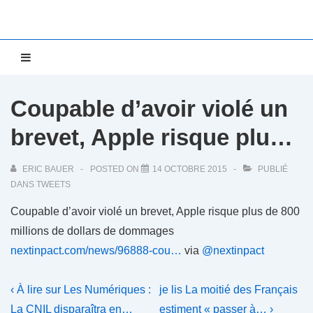
↓
passer
au
Main
MENU
contenu
Navigation
principal
Coupable d’avoir violé un
brevet, Apple risque plu…
ERIC BAUER
POSTED ON
14 OCTOBRE 2015
PUBLIÉ
DANS
TWEETS
Coupable d’avoir violé un brevet, Apple risque plus de 800
millions de dollars de dommages
nextinpact.com/news/96888-cou…
via
@nextinpact
Navigation
Previous
Next
‹ À lire sur Les Numériques :
je lis La moitié des Français
Post
Post
La CNIL disparaîtra en…
estiment « passer à… ›