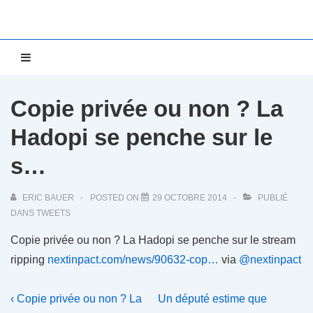
↓
passer
au
Main
MENU
contenu
Navigation
principal
Copie privée ou non ? La
Hadopi se penche sur le
s…
ERIC BAUER
POSTED ON
29 OCTOBRE 2014
PUBLIÉ
DANS
TWEETS
Copie privée ou non ? La Hadopi se penche sur le stream
ripping
nextinpact.com/news/90632-cop…
via
@nextinpact
Navigation
Previous
Next
‹ Copie privée ou non ? La
Un député estime que