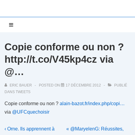
↓
passer
au
Main
MENU
contenu
Navigation
principal
Copie conforme ou non ?
http://t.co/V45kp4cz via
@…
ERIC BAUER
POSTED ON
17 DÉCEMBRE 2012
PUBLIÉ
DANS
TWEETS
Copie conforme ou non ?
alain-bazot.fr/index.php/copi…
via
@UFCquechoisir
Navigation
Previous
Next
‹ Orne. Ils apprennent à
« @MaryelenG: Réussites,