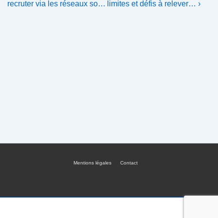
Post
Post
de
recruter via les réseaux so…
limites et défis à relever… ›
is
is
l’article
Mentions légales
Contact
Menu
du
bas
de