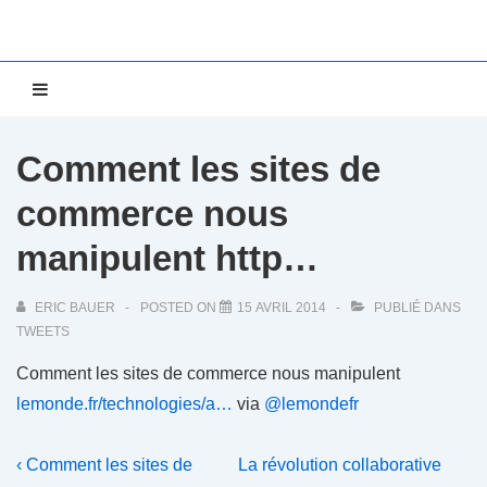
↓
passer
au
Main
MENU
contenu
Navigation
principal
Comment les sites de
commerce nous
manipulent http…
ERIC BAUER
POSTED ON
15 AVRIL 2014
PUBLIÉ DANS
TWEETS
Comment les sites de commerce nous manipulent
lemonde.fr/technologies/a…
via
@lemondefr
Navigation
Previous
Next
‹ Comment les sites de
La révolution collaborative