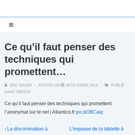
↓
passer
au
Main
MENU
contenu
Navigation
principal
Ce qu’il faut penser des
techniques qui
promettent…
ERIC BAUER
POSTED ON
28 OCTOBRE 2014
PUBLIÉ
DANS
TWEETS
Ce qu’il faut penser des techniques qui promettent
l’anonymat sur le net | Atlantico.fr
po.st/J8Caiq
Navigation
Previous
Next
‹ La discrimination à
L’impasse de la tablette à