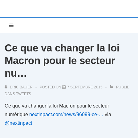
↓
passer
au
Main
MENU
contenu
Navigation
principal
Ce que va changer la loi
Macron pour le secteur
nu…
ERIC BAUER
POSTED ON
7 SEPTEMBRE 2015
PUBLIÉ
DANS
TWEETS
Ce que va changer la loi Macron pour le secteur
numérique
nextinpact.com/news/96099-ce-…
via
@nextinpact