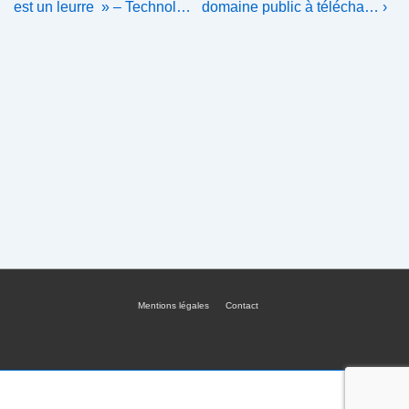
Post
Post
de
est un leurre » – Technol…
domaine public à télécha… ›
is
is
l’article
Mentions légales
Contact
Menu
du
bas
de