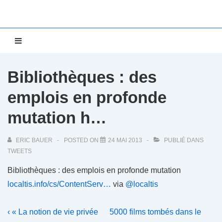
↓
passer
au
Main
MENU
contenu
Navigation
principal
Bibliothèques : des
emplois en profonde
mutation h…
ERIC BAUER
POSTED ON
24 MAI 2013
PUBLIÉ DANS
TWEETS
Bibliothèques : des emplois en profonde mutation
localtis.info/cs/ContentServ…
via
@localtis
Navigation
Previous
Next
‹ « La notion de vie privée
5000 films tombés dans le