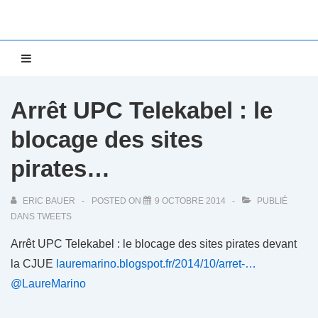
↓
passer
au
Main
MENU
contenu
Navigation
principal
Arrêt UPC Telekabel : le
blocage des sites
pirates…
ERIC BAUER
POSTED ON
9 OCTOBRE 2014
PUBLIÉ
DANS
TWEETS
Arrêt UPC Telekabel : le blocage des sites pirates devant
la CJUE
lauremarino.blogspot.fr/2014/10/arret-…
@LaureMarino