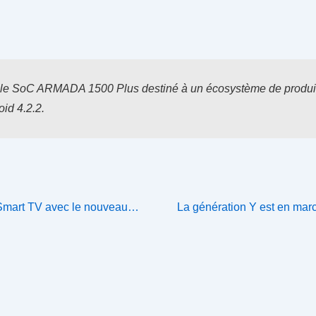
r le SoC ARMADA 1500 Plus destiné à un écosystème de produits 
id 4.2.2.
Next
s Smart TV avec le nouveau…
La génération Y est en mar
Post
is