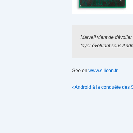
Marvell vient de dévoile
foyer évoluant sous Andro
See on
www.silicon.fr
Navigation
Previous
‹ Android à la conquête de
Post
de
is
l’article