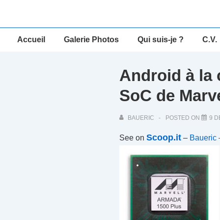
↓
passer
au
Main
Accueil
Galerie Photos
Qui suis-je ?
C.V.
contenu
Navigation
principal
Android à la
SoC de Marve
BAUERIC
POSTED ON
9 
Scoop.it
See on
–
Baueric