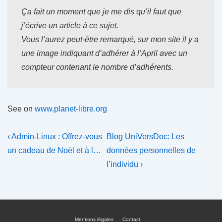
Ça fait un moment que je me dis qu’il faut que
j’écrive un article à ce sujet.
Vous l’aurez peut-être remarqué, sur mon site il y a
une image indiquant d’adhérer à l’April avec un
compteur contenant le nombre d’adhérents.
See on
www.planet-libre.org
Navigation
Previous
Next
‹ Admin-Linux : Offrez-vous
Blog UniVersDoc: Les
Post
Post
de
un cadeau de Noël et à l…
données personnelles de
is
is
l’individu ›
l’article
Mentions légales
Contact