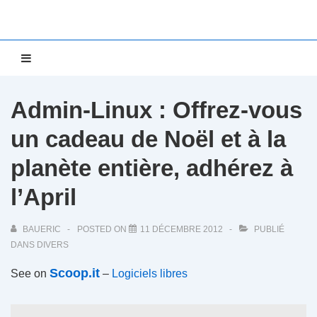
↓
passer
au
Main
MENU
contenu
Navigation
principal
Admin-Linux : Offrez-vous
un cadeau de Noël et à la
planète entière, adhérez à
l’April
BAUERIC
POSTED ON
11 DÉCEMBRE 2012
PUBLIÉ
DANS
DIVERS
Scoop.it
See on
–
Logiciels libres