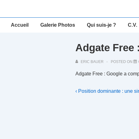
↓
passer
au
Main
Accueil
Galerie Photos
Qui suis-je ?
C.V.
contenu
Navigation
principal
Adgate Free 
ERIC BAUER
POSTED ON
Adgate Free : Google a com
Navigation
Previous
‹ Position dominante : une s
Post
de
is
l’article