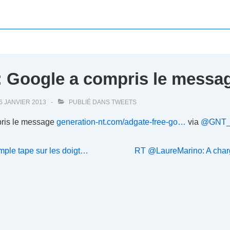
: Google a compris le messag
6 JANVIER 2013
PUBLIÉ DANS
TWEETS
pris le message
generation-nt.com/adgate-free-go…
via
@GNT_
Next
imple tape sur les doigt…
RT @LaureMarino: A charge
Post
is