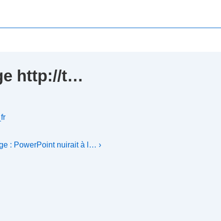
e http://t…
fr
 : PowerPoint nuirait à l… ›