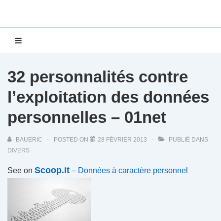
↓
passer
au
Main
MENU
contenu
Navigation
principal
32 personnalités contre
l’exploitation des données
personnelles – 01net
BAUERIC
POSTED ON
28 FÉVRIER 2013
PUBLIÉ DANS
DIVERS
Scoop.it
See on
–
Données à caractère personnel